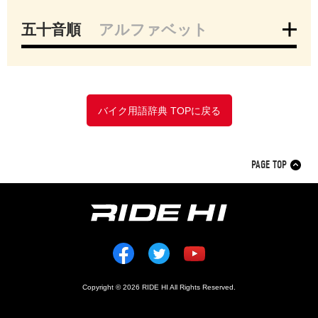
五十音順
アルファベット
ア
イ
ウ
エ
オ
カ
キ
ク
ケ
コ
サ
シ
ス
セ
ソ
タ
バイク用語辞典 TOPに戻る
チ
ツ
テ
ト
ナ
ニ
ヌ
ネ
ノ
ハ
ヒ
フ
ヘ
ホ
マ
ミ
PAGE TOP
ム
メ
モ
ヤ
ユ
ヨ
ラ
リ
ル
レ
ロ
ワ
ヲ
ン
Copyright © 2026 RIDE HI All Rights Reserved.