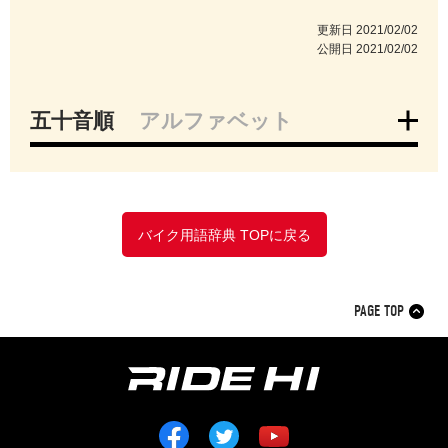
更新日
2021/02/02
公開日
2021/02/02
五十音順
アルファベット
ア
イ
ウ
エ
オ
カ
キ
ク
ケ
コ
サ
シ
ス
セ
ソ
タ
バイク用語辞典 TOPに戻る
チ
ツ
テ
ト
ナ
ニ
ヌ
ネ
ノ
ハ
ヒ
フ
ヘ
ホ
マ
ミ
PAGE TOP
ム
メ
モ
ヤ
ユ
ヨ
ラ
リ
ル
レ
ロ
ワ
ヲ
ン