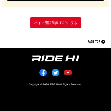
ア
イ
ウ
エ
オ
カ
キ
ク
ケ
コ
サ
シ
ス
セ
ソ
タ
バイク用語辞典 TOPに戻る
チ
ツ
テ
ト
ナ
ニ
ヌ
ネ
ノ
ハ
ヒ
フ
ヘ
ホ
マ
ミ
PAGE TOP
ム
メ
モ
ヤ
ユ
ヨ
ラ
リ
ル
レ
ロ
ワ
ヲ
ン
Copyright © 2026 RIDE HI All Rights Reserved.