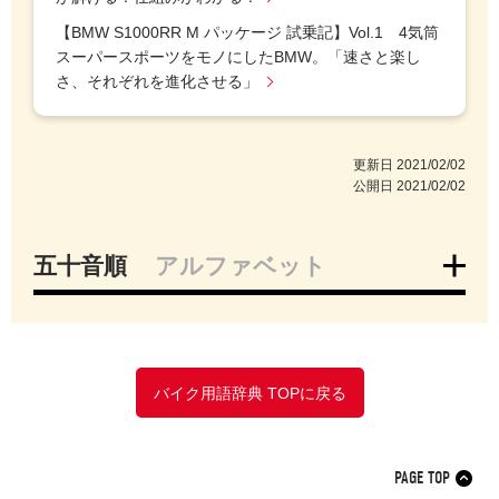
【BMW S1000RR M パッケージ 試乗記】Vol.1 4気筒
スーパースポーツをモノにしたBMW。「速さと楽し
さ、それぞれを進化させる」
更新日
2021/02/02
公開日
2021/02/02
五十音順
アルファベット
ア
イ
ウ
エ
オ
カ
キ
ク
ケ
コ
サ
シ
ス
セ
ソ
タ
バイク用語辞典 TOPに戻る
チ
ツ
テ
ト
ナ
ニ
ヌ
ネ
ノ
ハ
ヒ
フ
ヘ
ホ
マ
ミ
PAGE TOP