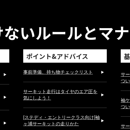
けない
ルールとマナ
ポイント&アドバイス
基
事前準備、持ち物チェックリスト
サー
つい
サーキット走行はタイヤのエア圧を
気にしよう！
袖ケ
つい
[ステディ・エントリークラス向け]袖
ヶ浦サーキットの走りかた
サー