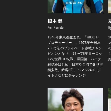
根本 健
Ken Nemoto
R
1948年東京都生まれ。「RIDE HI
プロデューサー」。1973年全日本
750で初のプライベート参戦チャン
ピオンとなり、'75〜'78年ヨーロッ
パで世界GP転戦。帰国後、バイク
雑誌をはじめ、日本や台湾で創刊実
績多数。鈴鹿8耐、ルマン24H、デ
イトナなどにチャレンジ