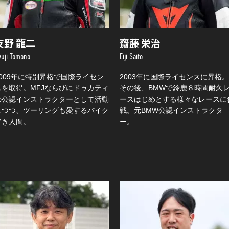
友野 龍二
齋藤 栄治
yuji Tomono
Eiji Saito
2009年に特別昇格で国際ライセン
2003年に国際ライセンスに昇格。
スを取得。MFJならびにドゥカティ
その後、BMWで鈴鹿８時間耐久
の公認インストラクターとして活動
ースはじめとする様々なレースに
しつつ、ツーリングも愛するバイク
戦。元BMW公認インストラクタ
好き人間。
ー。