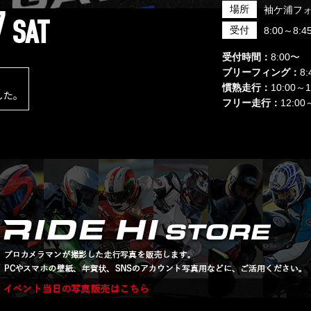
7
場所
袖ケ浦フ
SAT
受付
8:00～8:4
受付時間：
8:00〜
ブリーフィング：
8:
慣熟走行：
10:00
した。
フリー走行：
12:0