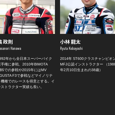
塙 政則
小林 龍太
asanori Hanawa
Ryuta Kobayashi
1992年から全日本スーパーバイク
2014年 ST600クラスチャンピオ
手権に参戦、2010年BIMOTA
MFJ公認インストラクター （198
DB5での参戦や2015年にはMV
年2月10日生まれの38歳）
AGUSTA F3で参戦などマイノリテ
ィ機種でのレースを得意とする。イ
ンストラクター実績も長い。