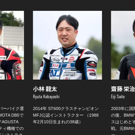
小林 龍太
齋藤 栄
Ryuta Kobayashi
Eiji Saito
ーパーバイク選
2014年 ST600クラスチャンピオン
2003年に
OTA DB5で
MFJ公認インストラクター （1988
の後、BM
AGUSTA
年2月10日生まれの38歳）
スはじめと
ティ機種での
戦。元BM