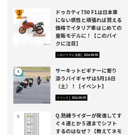
ドゥカティ750 F1は日本車
にない感性と頑張れば買える
価格でイタリア車はじめての
量販モデルに！【このバイ
クに注目】
このバイクに注目
2026/05/05
サーキットビギナーに寄り
添うバイギャザは5月16日
（土）！【イベント】
イベント
2026/05/09
Q.熟練ライダーが発進してす
ぐ４速とか５速までシフト
するのはなぜ？【教えてネモ