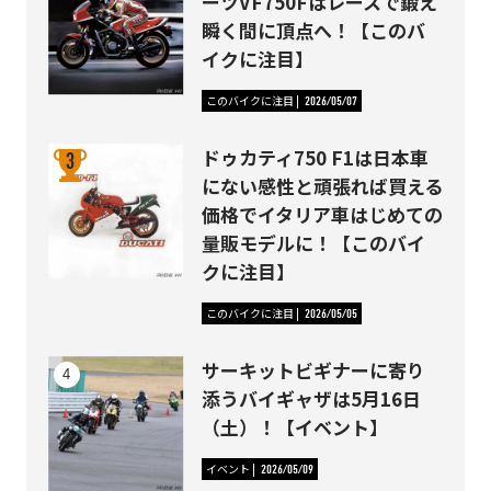
ーツVF750Fはレースで鍛え
瞬く間に頂点へ！【このバ
イクに注目】
このバイクに注目
2026/05/07
ドゥカティ750 F1は日本車
にない感性と頑張れば買える
価格でイタリア車はじめての
量販モデルに！【このバイ
クに注目】
このバイクに注目
2026/05/05
サーキットビギナーに寄り
添うバイギャザは5月16日
（土）！【イベント】
イベント
2026/05/09