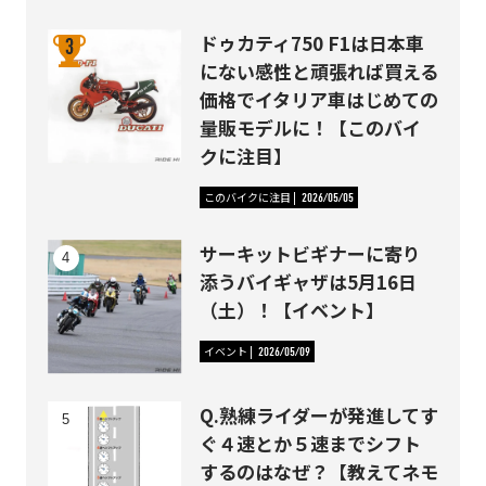
ドゥカティ750 F1は日本車
にない感性と頑張れば買える
価格でイタリア車はじめての
量販モデルに！【このバイ
クに注目】
このバイクに注目
2026/05/05
サーキットビギナーに寄り
添うバイギャザは5月16日
（土）！【イベント】
イベント
2026/05/09
Q.熟練ライダーが発進してす
ぐ４速とか５速までシフト
するのはなぜ？【教えてネモ