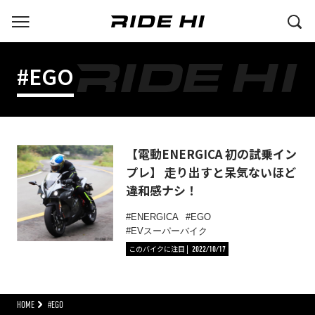
#EGO
【電動ENERGICA 初の試乗イン
プレ】 走り出すと呆気ないほど
違和感ナシ！
ENERGICA
EGO
EVスーパーバイク
このバイクに注目
2022/10/17
HOME
#EGO