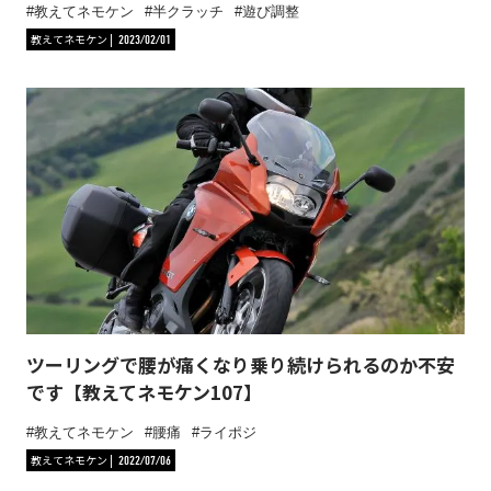
教えてネモケン
半クラッチ
遊び調整
教えてネモケン
2023/02/01
ツーリングで腰が痛くなり乗り続けられるのか不安
です【教えてネモケン107】
教えてネモケン
腰痛
ライポジ
教えてネモケン
2022/07/06