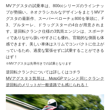
MVアグスタの試乗車は、800ccシリーズのラインナッ
プが勢揃い。ネオクラシカルなデザインをまとうMVア
グスタの最新作、スーパーベローチェ800を筆頭に、F
3、ブルターレ、ドラッグスターの4台が用意されま
す。逆回転クランク仕様の3気筒エンジンは、スポーテ
ィでありながら扱いやすさにも優れ、官能的な側面も体
感できます。美しい車体はスリムでコンパクトに仕上が
っているため、過度な緊張せずに試乗することができる
はず！
※MVアグスタは先導付きでの試乗となります
逆回転クランクについては詳しくはコチラ
MVアグスタ３気筒は、MotoGPマシンと同じクランク
逆回転のメリットが一般道路でも感じられる！