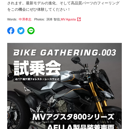
されます。最新モデルの進化、そして高品質パーツのフィーリング
をこの機会にぜひ体験してください！
Words:
中澤孝志
Photos:
渕本 智信
,
MV Agusta