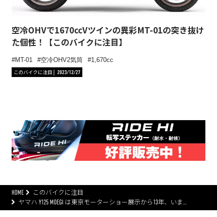
空冷OHVで1670ccVツインの異彩MT-01の突き抜け
た個性！【このバイクに注目】
MT-01
空冷OHV2気筒
1,670cc
このバイクに注目
2023/12/27
HOME
このバイクに注目
ヤマハ Y125 MOEGI は東京モーターショー展示から13年、いま…