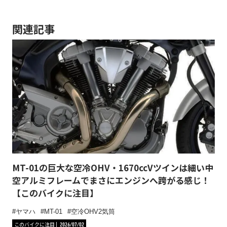
関連記事
MT-01の巨大な空冷OHV・1670ccVツインは細い中
空アルミフレームでまさにエンジンへ跨がる感じ！
【このバイクに注目】
ヤマハ
MT-01
空冷OHV2気筒
このバイクに注目
2026/07/02