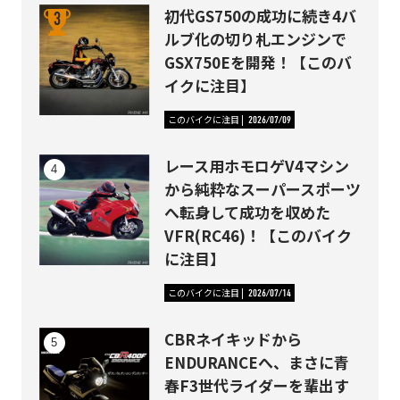
初代GS750の成功に続き4バ
ルブ化の切り札エンジンで
GSX750Eを開発！【このバ
イクに注目】
このバイクに注目
2026/07/09
レース用ホモロゲV4マシン
から純粋なスーパースポーツ
へ転身して成功を収めた
VFR(RC46)！【このバイク
に注目】
このバイクに注目
2026/07/14
CBRネイキッドから
ENDURANCEへ、まさに青
春F3世代ライダーを輩出す