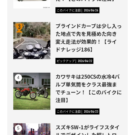
このバイクに注目
2026/04/26
ブラインドカーブは少し入っ
た地点で先を見極めた向き
変え走法が効果的！【ライ
ドナレッジ186】
ピックアップ
2026/04/22
カワサキは250CSの水冷4バ
ルブ単気筒をクラス最強ま
でチューン！【このバイクに
注目】
このバイクに注目
2026/04/23
スズキSW-1がライフスタイ
ルでデザインした超レトロ