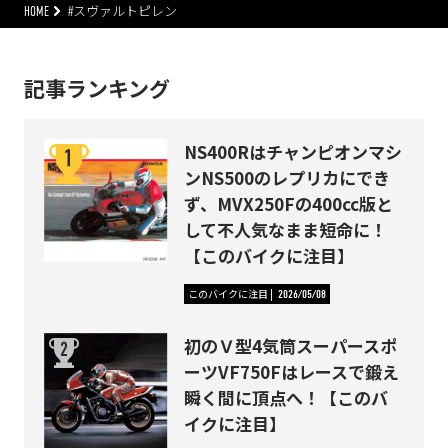
HOME
#スヴァルトピレン
記事ランキング
NS400Rはチャンピオンマシ
ンNS500のレプリカにでき
ず、MVX250Fの400cc版と
して不人気なまま短命に！
【このバイクに注目】
このバイクに注目
2026/05/08
初のＶ型4気筒スーパースポ
ーツVF750Fはレースで鍛え
瞬く間に頂点へ！【このバ
イクに注目】