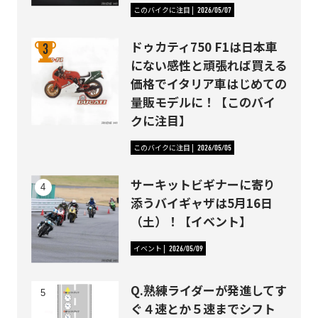
このバイクに注目
2026/05/07
ドゥカティ750 F1は日本車
にない感性と頑張れば買える
価格でイタリア車はじめての
量販モデルに！【このバイ
クに注目】
このバイクに注目
2026/05/05
サーキットビギナーに寄り
添うバイギャザは5月16日
（土）！【イベント】
イベント
2026/05/09
Q.熟練ライダーが発進してす
ぐ４速とか５速までシフト