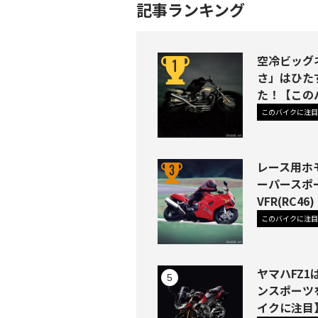
記事ランキング
空冷ビッグネ
さ」はひた
た！【この
このバイクに注目
レース用ホ
ーパースポ
VFR(RC
このバイクに注目
ヤマハFZ
ンスポーツ
イクに注目