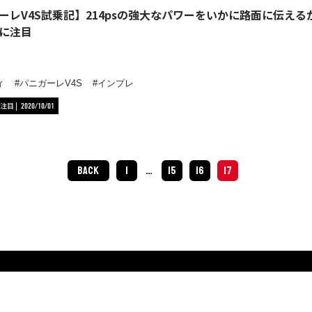
ーレV4S試乗記】214psの強大なパワーをいかに路面に伝え
に注目
ィ
パニガーレV4S
インプレ
注目
2020/10/01
BACK
1
…
15
16
17