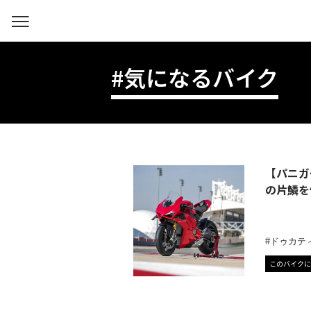
#気になるバイク
【パニガー
の片鱗を
ドゥカテ
このバイクに