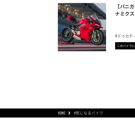
【パニガ
ナミクス
ドゥカテ
このバイクに
HOME
#気になるバイク