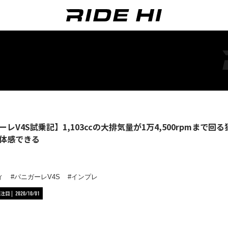
レV4S試乗記】1,103ccの大排気量が1万4,500rpmまで回
体感できる
ィ
パニガーレV4S
インプレ
注目
2020/10/01