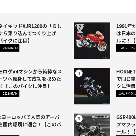
イキッドXJR1200の「らし
1991年か
すら乗り込んでつくり上げ
は日本の
バイクに注目】
ルに！【
このバイク
2026/07/13
モロゲV4マシンから純粋なス
HORNE
ーツへ転身して成功を収めた
で同じ車
46)！【このバイクに注目】
クに注目
このバイク
2026/07/14
1はヨーロッパで人気のアーバ
GSR4
を国内環境に適合！【このバ
プマフラ
】
ール！【