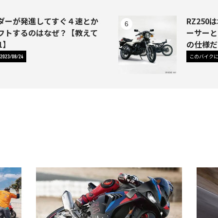
イダーが発進してすぐ４速とか
RZ25
フトするのはなぜ？【教えて
ーサーと
1】
の仕様だ
このバイク
2023/08/24