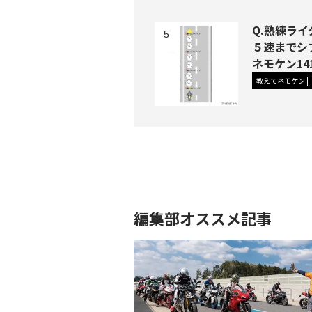
Q.熟練ラ
５速までシ
ネモケン14
教えてネモケン
編集部オススメ記事