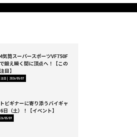
4気筒スーパースポーツVF750F
で鍛え瞬く間に頂点へ！【この
注目】
に注目
2026/05/07
トビギナーに寄り添うバイギャ
16日（土）！【イベント】
026/05/09