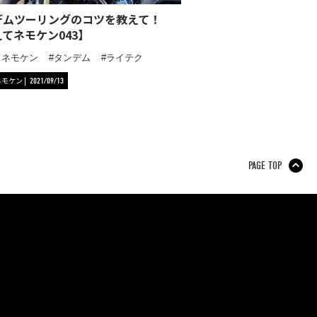
デムツーリングのコツを教えて！
てネモケン043】
てネモケン
タンデム
ライテク
ネモケン
2021/09/13
PAGE TOP