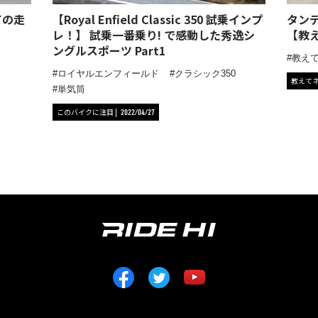
ての走
【Royal Enfield Classic 350 試乗インプ
タン
レ！】 試乗一番乗り! で感動した秀逸シ
【教え
ングルスポーツ Part1
教え
ロイヤルエンフィールド
クラシック350
教えて
単気筒
このバイクに注目
2022/04/27