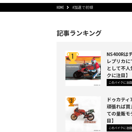
HOME
#加速で前傾
記事ランキング
NS400R
レプリカにで
として不人
クに注目】
このバイクに注目
ドゥカティ7
頑張れば買
ての量販モ
目】
このバイクに注目