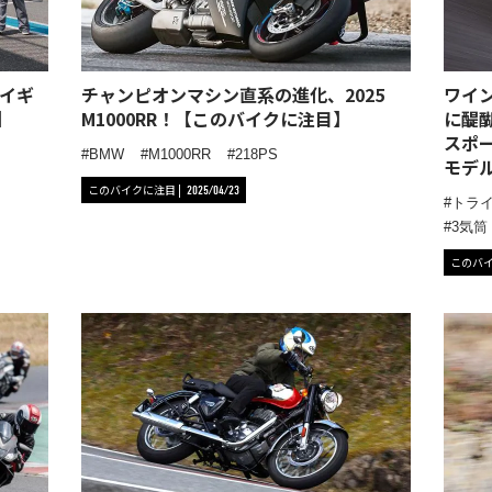
イギ
チャンピオンマシン直系の進化、2025
ワイ
】
M1000RR！【このバイクに注目】
に醍
スポーツ
BMW
M1000RR
218PS
モデ
このバイクに注目
2025/04/23
トラ
3気筒
このバ