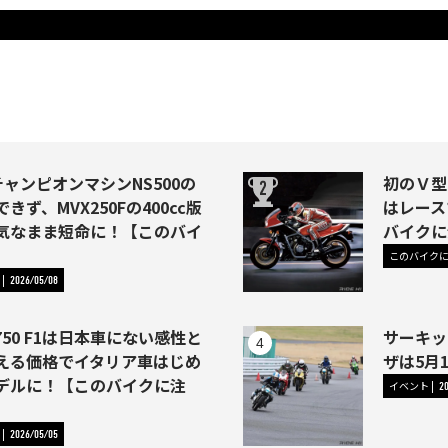
はチャンピオンマシンNS500の
初のＶ型
きず、MVX250Fの400cc版
はレース
気なまま短命に！【このバイ
バイクに
このバイク
2026/05/08
50 F1は日本車にない感性と
サーキッ
える価格でイタリア車はじめ
ザは5月
デルに！【このバイクに注
イベント
2
2026/05/05