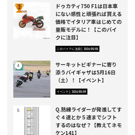
ドゥカティ750 F1は日本車
にない感性と頑張れば買える
価格でイタリア車はじめての
量販モデルに！【このバイ
クに注目】
このバイクに注目
2026/05/05
サーキットビギナーに寄り
添うバイギャザは5月16日
（土）！【イベント】
イベント
2026/05/09
Q.熟練ライダーが発進してす
ぐ４速とか５速までシフト
するのはなぜ？【教えてネモ
ケン141】