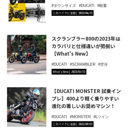
ダウンサイズ
DUCATI
軽量
このバイクに注目
2023/04/13
スクランブラー800の2023年は
カラバリと仕様違いが勢揃い
【What's New】
DUCATI
SCRAMBLER
空冷
What's New
2023/01/13
【DUCATI MONSTER 試乗イン
プレ】400より軽く乗りやすい
進化の著しいお奨めマシン！
DUCATI
MONSTER
Lツイン
このバイクに注目
2022/09/23