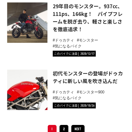
29年目のモンスター。937cc、
111ps、166kg！ パイプフレ
ームを脱ぎ去り、軽さと楽しさ
を徹底追求！
ドゥカティ
モンスター
気になるバイク
このバイクに注目
2020/12/17
初代モンスターの登場がドゥカ
ティに新しい風を吹き込んだ
ドゥカティ
モンスター900
気になるバイク
このバイクに注目
2020/10/26
1
2
NEXT