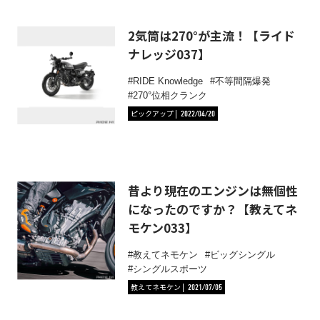
2気筒は270°が主流！【ライド
ナレッジ037】
RIDE Knowledge
不等間隔爆発
270°位相クランク
ピックアップ
2022/04/20
昔より現在のエンジンは無個性
になったのですか？【教えてネ
モケン033】
教えてネモケン
ビッグシングル
シングルスポーツ
教えてネモケン
2021/07/05