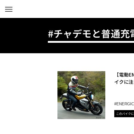
#チャデモと普通充
【電動E
イクに注
ENERGI
このバイクに