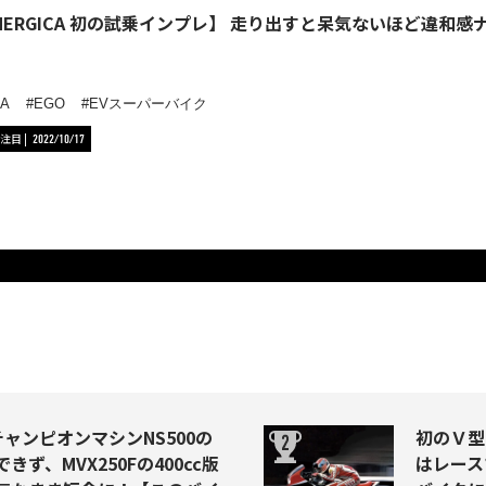
NERGICA 初の試乗インプレ】 走り出すと呆気ないほど違和感
CA
EGO
EVスーパーバイク
注目
2022/10/17
はチャンピオンマシンNS500の
初のＶ型
きず、MVX250Fの400cc版
はレース