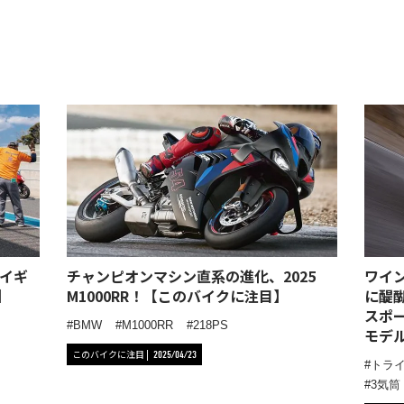
イギ
チャンピオンマシン直系の進化、2025
ワイ
】
M1000RR！【このバイクに注目】
に醍
スポーツ
BMW
M1000RR
218PS
モデ
このバイクに注目
2025/04/23
トラ
3気筒