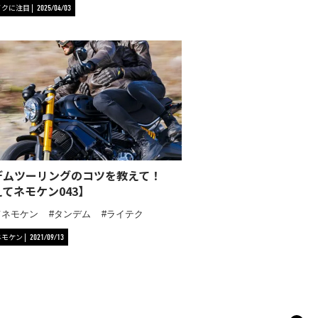
イクに注目
2025/04/03
デムツーリングのコツを教えて！
てネモケン043】
てネモケン
タンデム
ライテク
ネモケン
2021/09/13