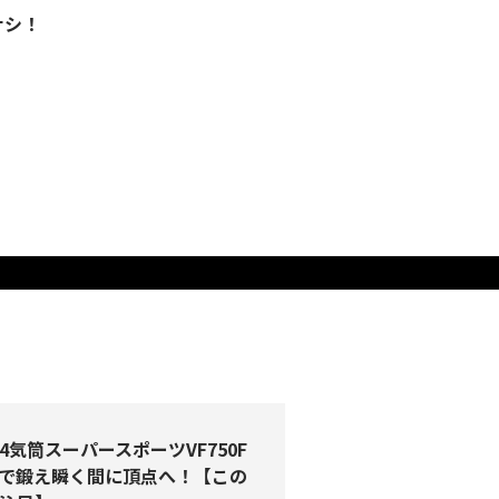
ナシ！
4気筒スーパースポーツVF750F
で鍛え瞬く間に頂点へ！【この