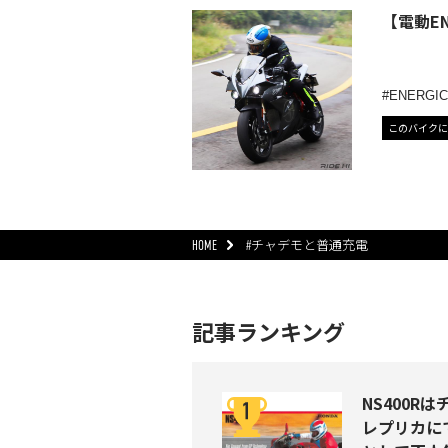
【電動E
ENERGI
このバイクに
HOME
#チャデモと普通充電
記事ランキング
NS400R
レプリカにで