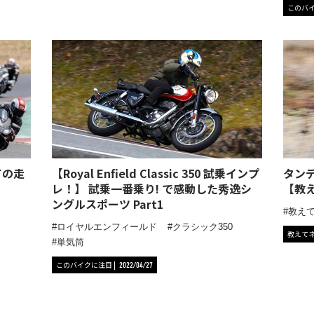
このバ
ての走
【Royal Enfield Classic 350 試乗インプ
タン
レ！】 試乗一番乗り! で感動した秀逸シ
【教え
ングルスポーツ Part1
教え
ロイヤルエンフィールド
クラシック350
教えて
単気筒
このバイクに注目
2022/04/27