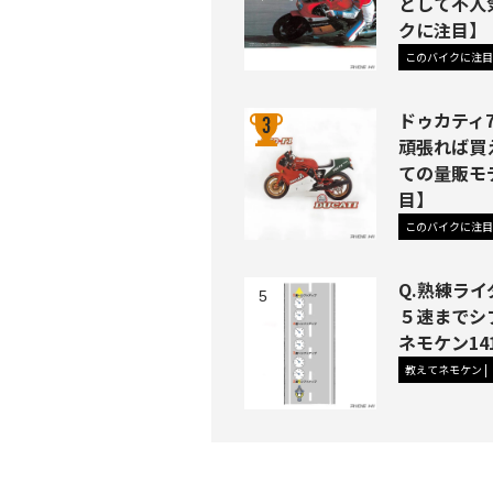
として不人
クに注目】
このバイクに注目
ドゥカティ7
頑張れば買
ての量販モ
目】
このバイクに注目
Q.熟練ラ
５速までシ
ネモケン14
教えてネモケン