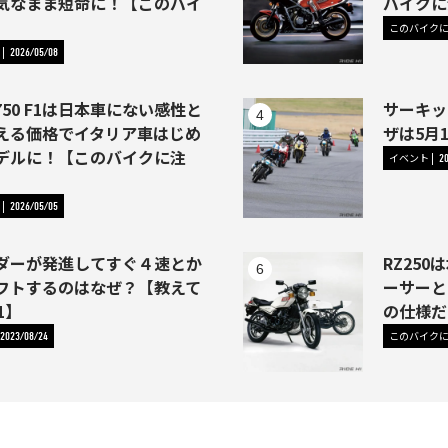
気なまま短命に！【このバイ
バイクに
このバイク
2026/05/08
50 F1は日本車にない感性と
サーキッ
える価格でイタリア車はじめ
ザは5月
デルに！【このバイクに注
イベント
2
2026/05/05
イダーが発進してすぐ４速とか
RZ25
フトするのはなぜ？【教えて
ーサーと
1】
の仕様だ
このバイク
2023/08/24