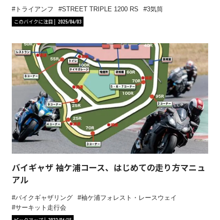
トライアンフ
STREET TRIPLE 1200 RS
3気筒
このバイクに注目
2025/04/03
バイギャザ 袖ケ浦コース、はじめての走り方マニュ
アル
バイクギャザリング
袖ケ浦フォレスト・レースウェイ
サーキット走行会
ピックアップ