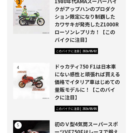
1980年代AMAスーパーバイ
クがアップハンのプロダク
ション限定になり制覇した
カワサキが発売したZ1000R
ローソンレプリカ！【この
バイクに注目】
このバイクに注目
2026/05/02
ドゥカティ750 F1は日本車
にない感性と頑張れば買える
価格でイタリア車はじめての
量販モデルに！【このバイ
クに注目】
このバイクに注目
2026/05/05
初のＶ型4気筒スーパースポ
ーツVF750Fはレースで鍛え