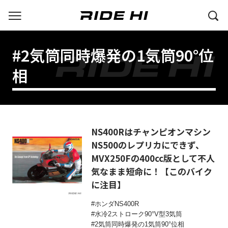
#2気筒同時爆発の1気筒90°位
相
NS400Rはチャンピオンマシン
NS500のレプリカにできず、
MVX250Fの400cc版として不人
気なまま短命に！【このバイク
に注目】
ホンダNS400R
水冷2ストローク90°V型3気筒
2気筒同時爆発の1気筒90°位相