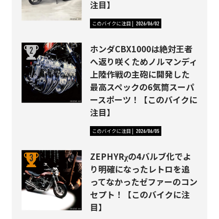
注目】
このバイクに注目
2026/06/02
ホンダCBX1000は絶対王者
へ返り咲くためノルマンディ
上陸作戦の主砲に開発した
最高スペックの6気筒スーパ
ースポーツ！【このバイクに
注目】
このバイクに注目
2026/06/05
ZEPHYRχの4バルブ化でよ
り明確になったレトロを追
ってなかったゼファーのコン
セプト！【このバイクに注
目】