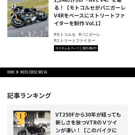
る！【モトコルセがパニガーレ
V4Rをベースにストリートファ
イターを制作 Vol.1】
モトコルセ
パニガーレ
ストリートファイター
カスタム＆パーツ
2021/05/21
HOME
MOTO CORSE NVC V4
記事ランキング
VT250Fから30年が経っても
新しさを放つVTRのＶツイ
ンが凄い！【このバイクに