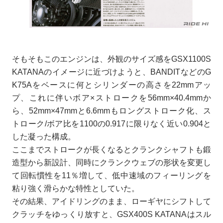
そもそもこのエンジンは、外観のサイズ感をGSX1100S
KATANAのイメージに近づけようと、BANDITなどのG
K75Aをベースに何とシリンダーの高さを22mmアッ
プ、これに伴いボア×ストロークを56mm×40.4mmか
ら、52mm×47mmと6.6mmもロングストローク化、ス
トローク/ボア比を1100の0.917に限りなく近い0.904と
した凝った構成。
ここまでストロークが長くなるとクランクシャフトも鍛
造型から新設計、同時にクランクウェブの形状を変更し
て回転慣性を11％増して、低中速域のフィーリングを
粘り強く滑らかな特性としていた。
その結果、アイドリングのまま、ローギヤにシフトして
クラッチをゆっくり放すと、GSX400S KATANAはスル