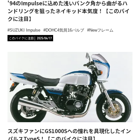
'94のImpulseに込めた浅いバンク角から曲がるハ
ンドリングを狙ったネイキッド本気度！【このバイ
クに注目】
SUZUKI Impulse
DOHC4気筒16バルブ
Newフレーム
このバイクに注目
2025/04/17
スズキファンにGS1000Sへの憧れを具現化したイン
パルスTypeS！【このバイクに注目】