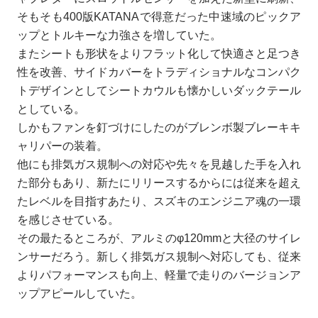
そもそも400版KATANAで得意だった中速域のピックア
ップとトルキーな力強さを増していた。
またシートも形状をよりフラット化して快適さと足つき
性を改善、サイドカバーをトラディショナルなコンパク
トデザインとしてシートカウルも懐かしいダックテール
としている。
しかもファンを釘づけにしたのがブレンボ製ブレーキキ
ャリパーの装着。
他にも排気ガス規制への対応や先々を見越した手を入れ
た部分もあり、新たにリリースするからには従来を超え
たレベルを目指すあたり、スズキのエンジニア魂の一環
を感じさせている。
その最たるところが、アルミのφ120mmと大径のサイレ
ンサーだろう。新しく排気ガス規制へ対応しても、従来
よりパフォーマンスも向上、軽量で走りのバージョンア
ップアピールしていた。