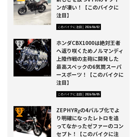
ンが凄い！【このバイクに
注目】
このバイクに注目
2026/06/02
ホンダCBX1000は絶対王者
へ返り咲くためノルマンディ
上陸作戦の主砲に開発した
最高スペックの6気筒スーパ
ースポーツ！【このバイクに
注目】
このバイクに注目
2026/06/05
ZEPHYRχの4バルブ化でよ
り明確になったレトロを追
ってなかったゼファーのコン
セプト！【このバイクに注