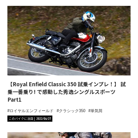
【Royal Enfield Classic 350 試乗インプレ！】 試
乗一番乗り! で感動した秀逸シングルスポーツ
Part1
ロイヤルエンフィールド
クラシック350
単気筒
このバイクに注目
2022/04/27