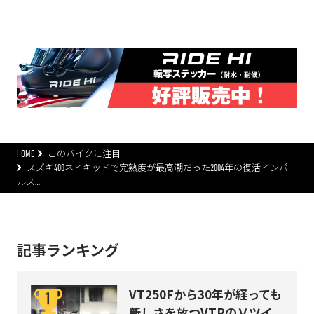
HOME
このバイクに注目
スズキ400ネイキッドで完熟度が最高潮だった2004年の復活インパ
ルス…
記事ランキング
VT250Fから30年が経っても
新しさを放つVTRのＶツイ