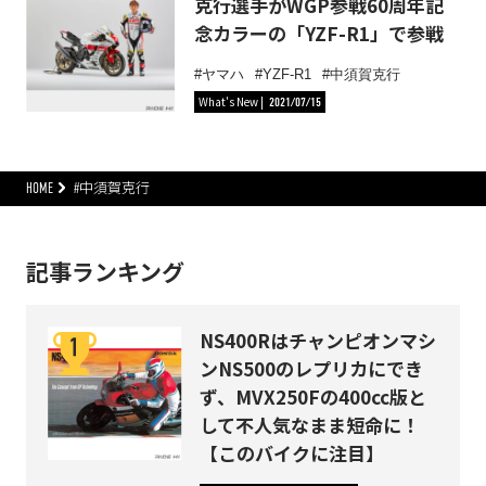
克行選手がWGP参戦60周年記
念カラーの「YZF-R1」で参戦
ヤマハ
YZF-R1
中須賀克行
What's New
2021/07/15
HOME
#中須賀克行
記事ランキング
NS400Rはチャンピオンマシ
ンNS500のレプリカにでき
ず、MVX250Fの400cc版と
して不人気なまま短命に！
【このバイクに注目】