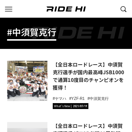
#中須賀克行
【全日本ロードレース】中須賀
克行選手が国内最高峰JSB1000
で通算10度目のチャンピオンを
獲得！
ヤマハ
YZF-R1
中須賀克行
What's New
2021/07/19
【全日本ロードレース】中須賀