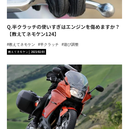
Q.半クラッチの使いすぎはエンジンを傷めますか？
【教えてネモケン124】
教えてネモケン
半クラッチ
遊び調整
教えてネモケン
2023/02/01