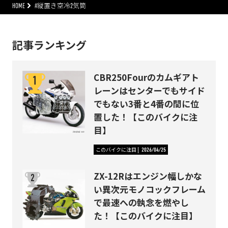
HOME
#縦置き空冷2気筒
記事ランキング
CBR250Fourのカムギアト
レーンはセンターでもサイド
でもない3番と4番の間に位
置した！【このバイクに注
目】
このバイクに注目
2026/04/25
ZX-12Rはエンジン幅しかな
い異次元モノコックフレーム
で最速への執念を燃やし
た！【このバイクに注目】