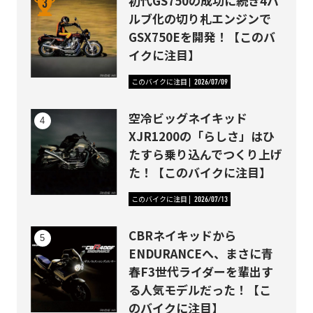
初代GS750の成功に続き4バ
ルブ化の切り札エンジンで
GSX750Eを開発！【このバ
イクに注目】
このバイクに注目
2026/07/09
空冷ビッグネイキッド
XJR1200の「らしさ」はひ
たすら乗り込んでつくり上げ
た！【このバイクに注目】
このバイクに注目
2026/07/13
CBRネイキッドから
ENDURANCEへ、まさに青
春F3世代ライダーを輩出す
る人気モデルだった！【こ
のバイクに注目】