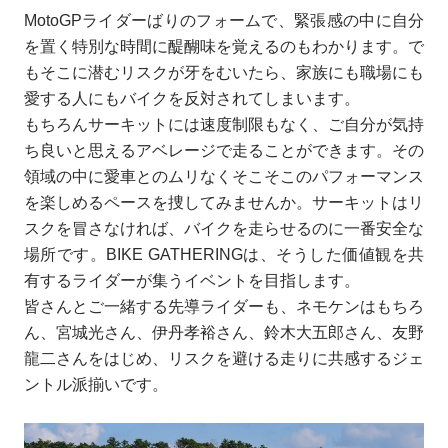
MotoGPライダーばりのフォームで、緊張感の中に自分
を置く特別な時間に醍醐味を覚えるのもわかります。で
もそこに潜むリスクが牙をむいたら、家族にも職場にも
愛する人にもバイクを反対されてしまいます。
もちろんサーキットには速度制限もなく、ご自分が気持
ち良いと思えるアベレージで走ることができます。その
領域の中に愛車とのムリなくそこそこのパフォーマンス
を楽しめるペースを捜してみませんか。サーキットはリ
スクを冒さなければ、バイクを走らせるのに一番安全な
場所です。BIKE GATHERINGは、そうした価値観を共
有するライダーが集うイベントを目指します。
皆さんとご一緒する先導ライダーも、ネモケンはもちろ
ん、宮城光さん、伊丹孝裕さん、鈴木大五郎さん、友野
龍二さんをはじめ、リスクを避ける走りに共感するジェ
ントル派揃いです。