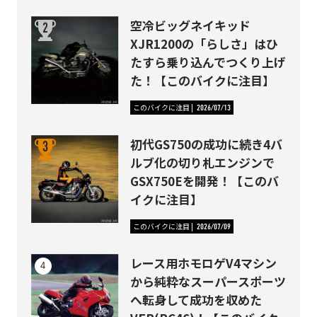
空冷ビッグネイキッド
XJR1200の「らしさ」はひ
たすら乗り込んでつくり上げ
た！【このバイクに注目】
このバイクに注目
2026/07/13
初代GS750の成功に続き4バ
ルブ化の切り札エンジンで
GSX750Eを開発！【このバ
イクに注目】
このバイクに注目
2026/07/09
レース用ホモロゲV4マシン
から純粋なスーパースポーツ
へ転身して成功を収めた