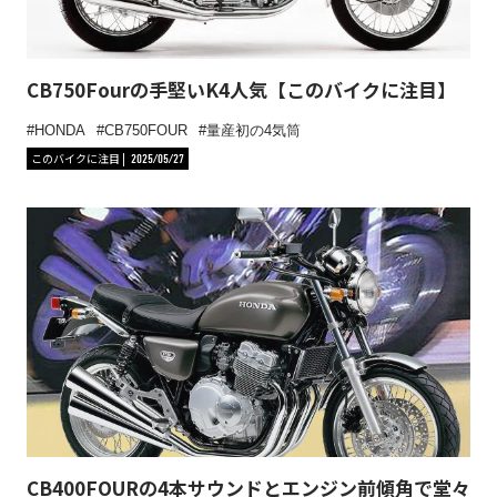
CB750Fourの手堅いK4人気【このバイクに注目】
HONDA
CB750FOUR
量産初の4気筒
このバイクに注目
2025/05/27
CB400FOURの4本サウンドとエンジン前傾角で堂々