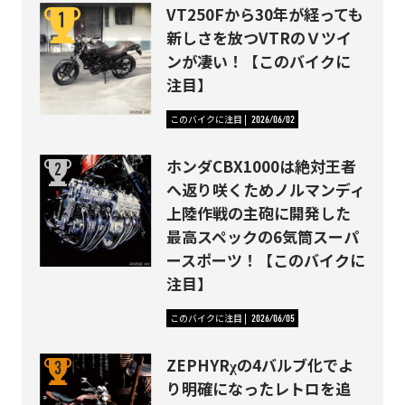
VT250Fから30年が経っても
新しさを放つVTRのＶツイ
ンが凄い！【このバイクに
注目】
このバイクに注目
2026/06/02
ホンダCBX1000は絶対王者
へ返り咲くためノルマンディ
上陸作戦の主砲に開発した
最高スペックの6気筒スーパ
ースポーツ！【このバイクに
注目】
このバイクに注目
2026/06/05
ZEPHYRχの4バルブ化でよ
り明確になったレトロを追