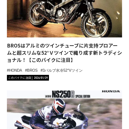
BROSはアルミのツインチューブに片支持プロアー
ムと超スリムな52°Ｖツインで織り成す新トラディシ
ョナル！【このバイクに注目】
HONDA
BROS
3バルブ水冷52°Vツイン
このバイクに注目
2026/01/29