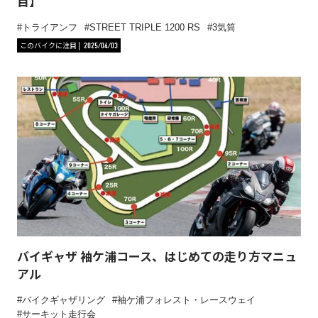
目】
トライアンフ
STREET TRIPLE 1200 RS
3気筒
このバイクに注目
2025/04/03
バイギャザ 袖ケ浦コース、はじめての走り方マニュ
アル
バイクギャザリング
袖ケ浦フォレスト・レースウェイ
サーキット走行会