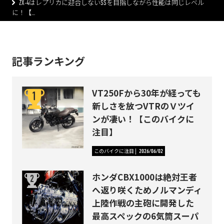
ZX-4はレプリカに迎合しないSSを目指しながら性能は同じレベル
に！【…
記事ランキング
VT250Fから30年が経っても
新しさを放つVTRのＶツイ
ンが凄い！【このバイクに
注目】
このバイクに注目
2026/06/02
ホンダCBX1000は絶対王者
へ返り咲くためノルマンディ
上陸作戦の主砲に開発した
最高スペックの6気筒スーパ