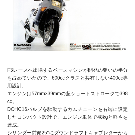
F3レースへ出場するベースマシンが開発の狙いの半分
を占めていたので、600ccクラスと共有しない400cc専
用設計。
エンジンは57mm×39mmの超ショートストロークで398
cc。
DOHC16バルブを駆動するカムチェーンを右端に設定
したコンパクト設計で、エンジン単体で48kgと軽さを
達成。
シリンダー前傾25°にダウンドラフトキャブレターから