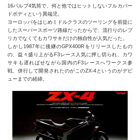
16バルブ4気筒で、何と他ではヒットしないフルカバー
ドボディという異端児。
ヨーロッパをはじめミドルクラスのツーリングを前提に
したスーパースポーツ路線だったからで、流行りのレプ
リカでなくてもカワサキだけの独自性が人気だった。
しかし1987年に後継のGPX400Rをリリースしたもの
の、益々盛り上がるF3レース人気に押し切られ、カワ
サキも遅ればせながら国内のF3レースへワークス参
戦、併行して開発されたのがこのZX-4というのがデビ
ューまでの経緯。