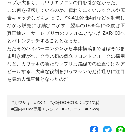
ップが大きく、カワサキファンの目を引かなかった。
この何を標榜しているのか、伝わりにくいルックスや広
告キャッチなどもあって、ZX-4は鈴鹿4耐などを制覇し
ながら販売には結びつかず、翌年の1989年に今度は正
真正銘レーサーレプリカのフォルムとなったZXR400へ
とバトンタッチすることとなった。
ただそのハイパーエンジンから車体構成までほぼそのま
ま引き継がれ、クラス初の倒立フロントフォークの採用
など、カワサキの新たなレプリカ路線での位置づけをア
ピールする、大事な役割を担うマシンで期待通りに注目
を集め人気車種となったのだ。
カワサキ
ZX-4
水冷DOHC16バルブ4気筒
国内400cc専用エンジン
F3レース
152kg