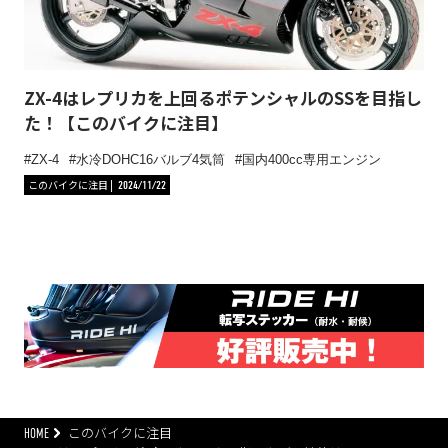
ZX-4はレプリカを上回るポテンシャルのSSを目指し
た！【このバイクに注目】
ZX-4
水冷DOHC16バルブ4気筒
国内400cc専用エンジン
このバイクに注目
2024/11/22
HOME
このバイクに注目