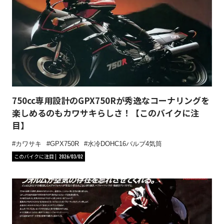
750cc専用設計のGPX750Rが秀逸なコーナリングを
楽しめるのもカワサキらしさ！【このバイクに注
目】
カワサキ
GPX750R
水冷DOHC16バルブ4気筒
このバイクに注目
2026/03/02