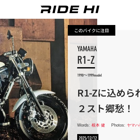
このバイクに注目
YAMAHA
R1-Z
1990～1999model
R1-Zに込め
２スト郷愁！
Words:
根本 健
Photos:
ヤマハ
2025/12/12