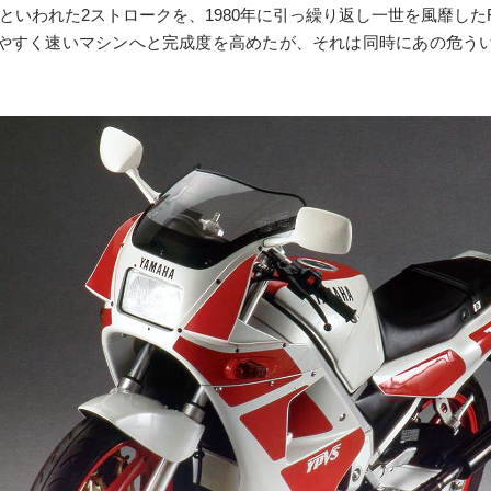
いわれた2ストロークを、1980年に引っ繰り返し一世を風靡したR
やすく速いマシンへと完成度を高めたが、それは同時にあの危う