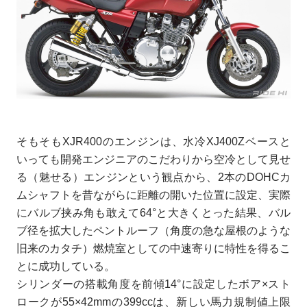
そもそもXJR400のエンジンは、水冷XJ400Zベースと
いっても開発エンジニアのこだわりから空冷として見せ
る（魅せる）エンジンという観点から、2本のDOHCカ
ムシャフトを昔ながらに距離の開いた位置に設定、実際
にバルブ挟み角も敢えて64°と大きくとった結果、バル
ブ径を拡大したペントルーフ（角度の急な屋根のような
旧来のカタチ）燃焼室としての中速寄りに特性を得るこ
とに成功している。
シリンダーの搭載角度を前傾14°に設定したボア×スト
ロークが55×42mmの399ccは、新しい馬力規制値上限