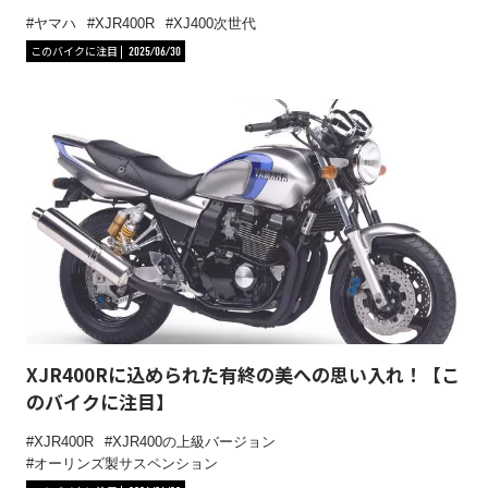
ヤマハ
XJR400R
XJ400次世代
このバイクに注目
2025/06/30
XJR400Rに込められた有終の美への思い入れ！【こ
のバイクに注目】
XJR400R
XJR400の上級バージョン
オーリンズ製サスペンション