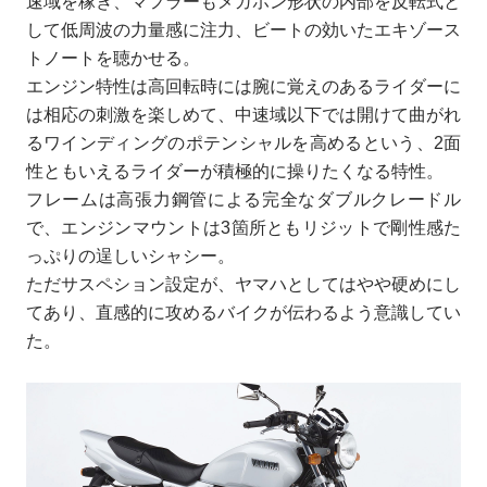
速域を稼ぎ、マフラーもメガホン形状の内部を反転式と
して低周波の力量感に注力、ビートの効いたエキゾース
トノートを聴かせる。
エンジン特性は高回転時には腕に覚えのあるライダーに
は相応の刺激を楽しめて、中速域以下では開けて曲がれ
るワインディングのポテンシャルを高めるという、2面
性ともいえるライダーが積極的に操りたくなる特性。
フレームは高張力鋼管による完全なダブルクレードル
で、エンジンマウントは3箇所ともリジットで剛性感た
っぷりの逞しいシャシー。
ただサスペション設定が、ヤマハとしてはやや硬めにし
てあり、直感的に攻めるバイクが伝わるよう意識してい
た。