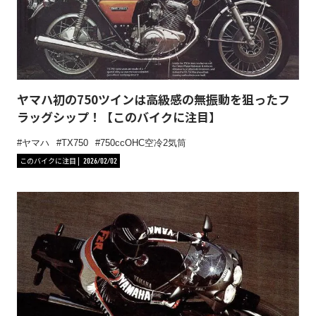
ヤマハ初の750ツインは高級感の無振動を狙ったフ
ラッグシップ！【このバイクに注目】
ヤマハ
TX750
750ccOHC空冷2気筒
このバイクに注目
2026/02/02