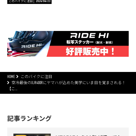
このバイクに注目
2024/04/23
HOME
このバイクに注目
空冷最後のXJR400Rにヤマハが込めた美学にいま目を覚まされる！
【こ…
記事ランキング