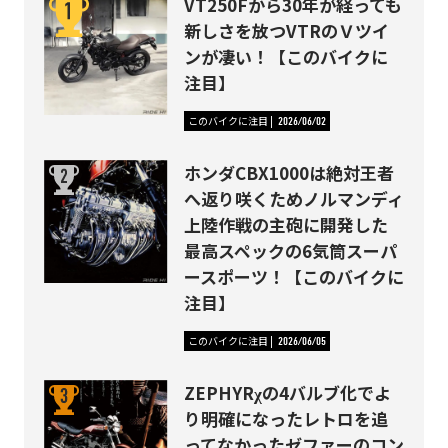
VT250Fから30年が経っても
新しさを放つVTRのＶツイ
ンが凄い！【このバイクに
注目】
このバイクに注目
2026/06/02
ホンダCBX1000は絶対王者
へ返り咲くためノルマンディ
上陸作戦の主砲に開発した
最高スペックの6気筒スーパ
ースポーツ！【このバイクに
注目】
このバイクに注目
2026/06/05
ZEPHYRχの4バルブ化でよ
り明確になったレトロを追
ってなかったゼファーのコン