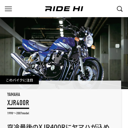
このバイクに注目
YAMAHA
XJR400R
1998～2007model
空冷最後のXJR400Rにヤマハが込め