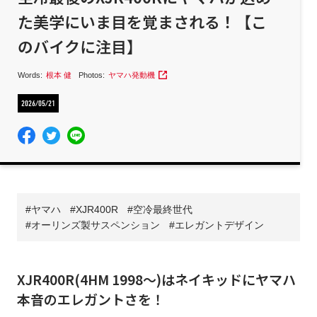
た美学にいま目を覚まされる！【こ
のバイクに注目】
Words:
根本 健
Photos:
ヤマハ発動機
2026/05/21
ヤマハ
XJR400R
空冷最終世代
オーリンズ製サスペンション
エレガントデザイン
XJR400R(4HM 1998～)はネイキッドにヤマハ
本音のエレガントさを！