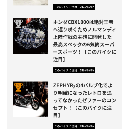
このバイクに注目
2026/06/02
ホンダCBX1000は絶対王者
へ返り咲くためノルマンディ
上陸作戦の主砲に開発した
最高スペックの6気筒スーパ
ースポーツ！【このバイクに
注目】
このバイクに注目
2026/06/05
ZEPHYRχの4バルブ化でよ
り明確になったレトロを追
ってなかったゼファーのコン
セプト！【このバイクに注
目】
このバイクに注目
2026/06/04