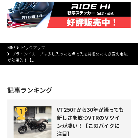
HOME
ピックアップ
ブラインドカーブは少し入った地点で先を見極めた向き変え走法
が効果的！【…
記事ランキング
VT250Fから30年が経っても
新しさを放つVTRのＶツイ
ンが凄い！【このバイクに
注目】