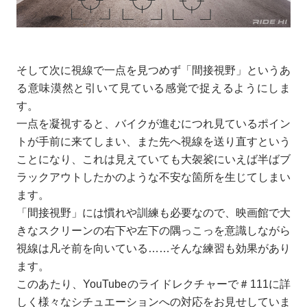
そして次に視線で一点を見つめず「間接視野」というあ
る意味漠然と引いて見ている感覚で捉えるようにしま
す。
一点を凝視すると、バイクが進むにつれ見ているポイン
トが手前に来てしまい、また先へ視線を送り直すという
ことになり、これは見えていても大袈裟にいえば半ばブ
ラックアウトしたかのような不安な箇所を生じてしまい
ます。
「間接視野」には慣れや訓練も必要なので、映画館で大
きなスクリーンの右下や左下の隅っこっを意識しながら
視線は凡そ前を向いている……そんな練習も効果があり
ます。
このあたり、YouTubeのライドレクチャーで＃111に詳
しく様々なシチュエーションへの対応をお見せしていま