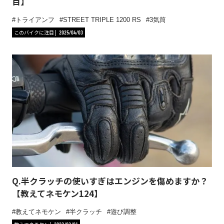
目】
トライアンフ
STREET TRIPLE 1200 RS
3気筒
このバイクに注目
2025/04/03
Q.半クラッチの使いすぎはエンジンを傷めますか？
【教えてネモケン124】
教えてネモケン
半クラッチ
遊び調整