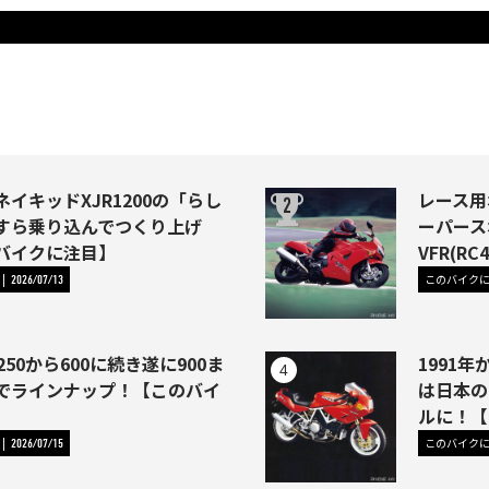
イキッドXJR1200の「らし
レース用
すら乗り込んでつくり上げ
ーパース
バイクに注目】
VFR(R
このバイク
2026/07/13
250から600に続き遂に900ま
1991年か
でラインナップ！【このバイ
は日本の
ルに！【
このバイク
2026/07/15