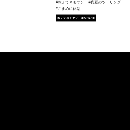
教えてネモケン
真夏のツーリング
こまめに休憩
教えてネモケン
2022/06/30