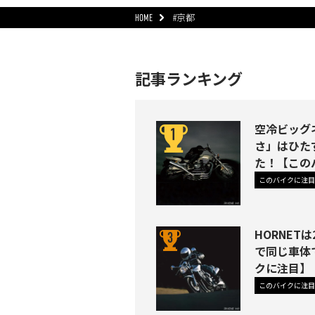
HOME
#京都
記事ランキング
空冷ビッグネ
さ」はひた
た！【この
このバイクに注目
HORNETは
で同じ車体
クに注目】
このバイクに注目