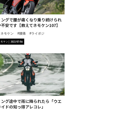
リングで腰が痛くなり乗り続けられ
か不安です【教えてネモケン107】
てネモケン
腰痛
ライポジ
ネモケン
2022/07/06
リング途中で雨に降られたら「ウエ
ライドの知っ得アレコレ」