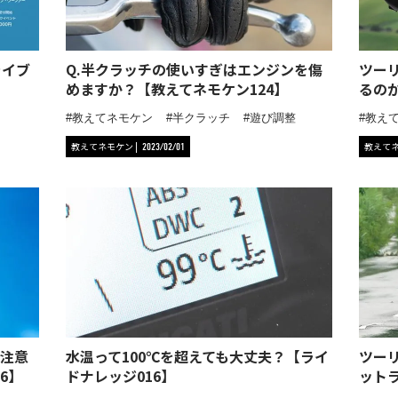
ライブ
Q.半クラッチの使いすぎはエンジンを傷
ツー
めますか？【教えてネモケン124】
るの
教えてネモケン
半クラッチ
遊び調整
教え
教えてネモケン
教えて
2023/02/01
注意
水温って100℃を超えても大丈夫？【ライ
ツー
6】
ドナレッジ016】
ット