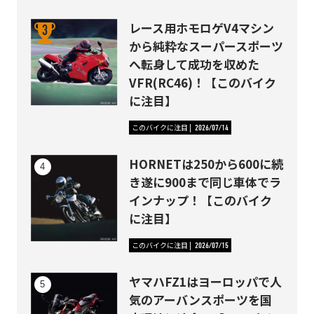
レース用ホモロゲV4マシン
から純粋なスーパースポーツ
へ転身して成功を収めた
VFR(RC46)！【このバイク
に注目】
このバイクに注目
2026/07/14
HORNETは250から600に続
き遂に900まで同じ車体でラ
インナップ！【このバイク
に注目】
このバイクに注目
2026/07/15
ヤマハFZ1はヨーロッパで人
気のアーバンスポーツを国