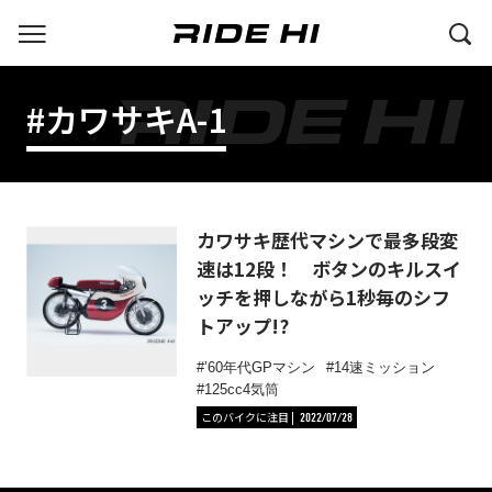
#カワサキA-1
カワサキ歴代マシンで最多段変
速は12段！ ボタンのキルスイ
ッチを押しながら1秒毎のシフ
トアップ!?
’60年代GPマシン
14速ミッション
125cc4気筒
このバイクに注目
2022/07/28