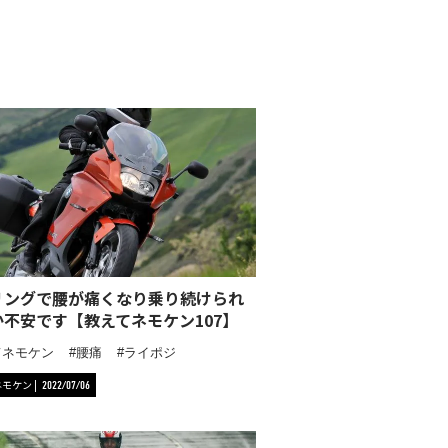
リングで腰が痛くなり乗り続けられ
か不安です【教えてネモケン107】
てネモケン
腰痛
ライポジ
ネモケン
2022/07/06