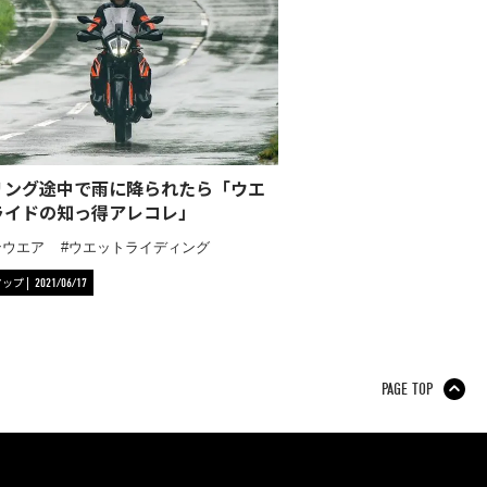
リング途中で雨に降られたら「ウエ
ライドの知っ得アレコレ」
ンウエア
ウエットライディング
アップ
2021/06/17
PAGE TOP