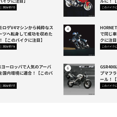
バイクに注目】
ルに！【
このバイク
2026/07/13
モロゲV4マシンから純粋なス
HORNE
ーツへ転身して成功を収めた
で同じ車
46)！【このバイクに注目】
クに注目
このバイク
2026/07/14
1はヨーロッパで人気のアーバ
GSR4
を国内環境に適合！【このバ
プマフラ
】
ール！【
このバイク
2026/07/17