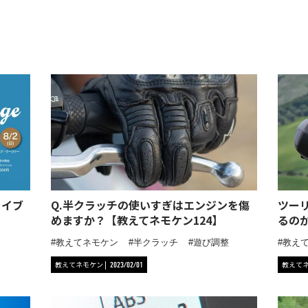
ライブ
Q.半クラッチの使いすぎはエンジンを傷
ツー
めますか？【教えてネモケン124】
るの
教えてネモケン
半クラッチ
遊び調整
教え
教えてネモケン
教えて
2023/02/01