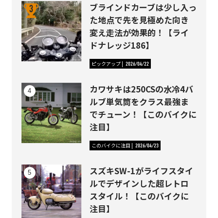
ブラインドカーブは少し入っ
た地点で先を見極めた向き
変え走法が効果的！【ライ
ドナレッジ186】
ピックアップ
2026/04/22
カワサキは250CSの水冷4バ
ルブ単気筒をクラス最強ま
でチューン！【このバイクに
注目】
このバイクに注目
2026/04/23
スズキSW-1がライフスタイ
ルでデザインした超レトロ
スタイル！【このバイクに
注目】