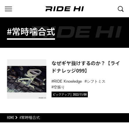
#常時噛合式
なぜギヤ抜けするのか？【ライ
ドナレッジ099】
RIDE Knowledge
シフトミス
空振り
ピックアップ
2022/11/08
HOME
#常時噛合式