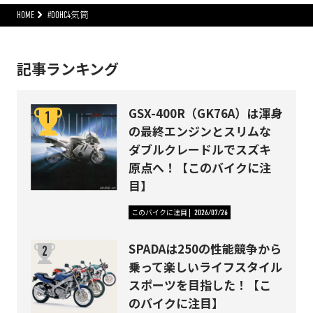
HOME
#DOHC4気筒
記事ランキング
GSX-400R（GK76A）は渾身
の最終エンジンとスリムな
ダブルクレードルでスズキ
原点へ！【このバイクに注
目】
このバイクに注目
2026/07/26
SPADAは250の性能競争から
乗って楽しいライフスタイル
スポーツを目指した！【こ
のバイクに注目】