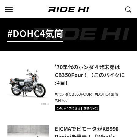
#DOHC4気筒
'70年代のホンダ４発末弟は
CB350Four！【このバイクに
注目】
ホンダCB350FOUR
DOHC4気筒
347cc
このバイクに注目
2025/05/28
EICMAでビモータがKB998
Riminiを発表！【What's