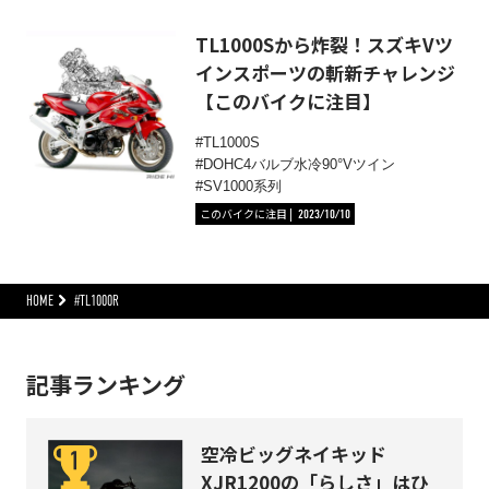
TL1000Sから炸裂！スズキVツ
インスポーツの斬新チャレンジ
【このバイクに注目】
TL1000S
DOHC4バルブ水冷90°Vツイン
SV1000系列
このバイクに注目
2023/10/10
HOME
#TL1000R
記事ランキング
空冷ビッグネイキッド
XJR1200の「らしさ」はひ