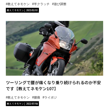
教えてネモケン
半クラッチ
遊び調整
教えてネモケン
2023/02/01
ツーリングで腰が痛くなり乗り続けられるのか不安
です【教えてネモケン107】
教えてネモケン
腰痛
ライポジ
教えてネモケン
2022/07/06