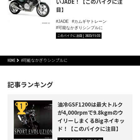
いJADE！【このバイクに注
目】
JADE
カムギヤトレーン
可能なかぎりシンプルに
このバイクに注目
2023/11/23
HOME
#可能なかぎりシンプルに
記事ランキング
油冷GSF1200は最大トルク
が4,000rpmで9.8kgmのウ
イリーしまくるBigネイキッ
ド！【このバイクに注目】