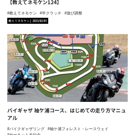
【教えてネモケン124】
教えてネモケン
半クラッチ
遊び調整
教えてネモケン
2023/02/01
バイギャザ 袖ケ浦コース、はじめての走り方マニュ
アル
バイクギャザリング
袖ケ浦フォレスト・レースウェイ
サーキット走行会