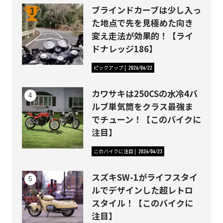
ブラインドカーブは少し入っ
た地点で先を見極めた向き
変え走法が効果的！【ライ
ドナレッジ186】
ピックアップ
2026/04/22
カワサキは250CSの水冷4バ
ルブ単気筒をクラス最強ま
でチューン！【このバイクに
注目】
このバイクに注目
2026/04/23
スズキSW-1がライフスタイ
ルでデザインした超レトロ
スタイル！【このバイクに
注目】