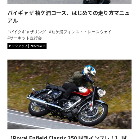
バイギャザ 袖ケ浦コース、はじめての走り方マニュ
アル
バイクギャザリング
袖ケ浦フォレスト・レースウェイ
サーキット走行会
ピックアップ
2022/06/15
【Royal Enfield Classic 350 試乗インプレ！】 試