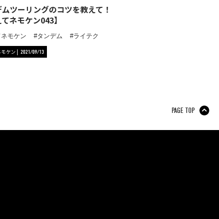
デムツーリングのコツを教えて！
てネモケン043】
てネモケン
タンデム
ライテク
ネモケン
2021/09/13
PAGE TOP