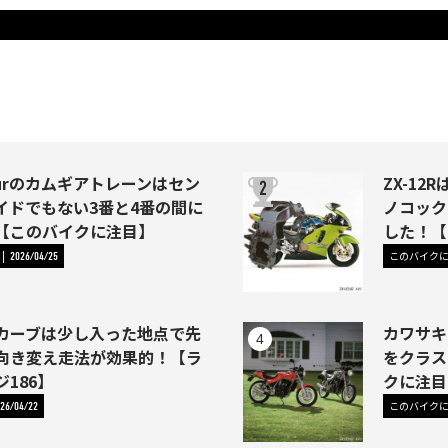
Fourのカムギアトレーンはセン
ZX-1
イドでもない3番と4番の間に
ノコック
【このバイクに注目】
した！【
このバイク
2026/04/25
カーブは少し入った地点で先
カワサキ
向き変え走法が効果的！【ラ
をクラス
186】
クに注目
このバイク
26/04/22