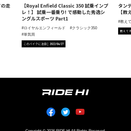
ての走
【Royal Enfield Classic 350 試乗インプ
タン
レ！】 試乗一番乗り! で感動した秀逸シ
【教え
ングルスポーツ Part1
教え
ロイヤルエンフィールド
クラシック350
教えて
単気筒
このバイクに注目
2022/04/27
Copyright © 2026 RIDE HI All Rights Reserved.