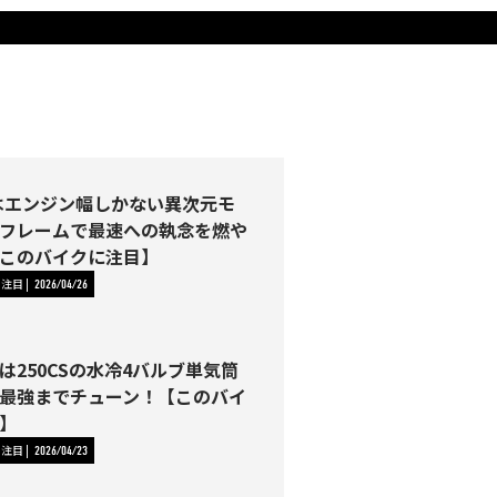
2Rはエンジン幅しかない異次元モ
フレームで最速への執念を燃や
このバイクに注目】
に注目
2026/04/26
は250CSの水冷4バルブ単気筒
最強までチューン！【このバイ
】
に注目
2026/04/23