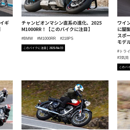
イギ
チャンピオンマシン直系の進化、2025
ワイ
】
M1000RR！【このバイクに注目】
に醍
スポーツ
BMW
M1000RR
218PS
モデ
このバイクに注目
2025/04/23
トラ
3気筒
このバ