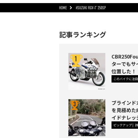
HOME
#SUZUKI RGV-Γ 250SP
記事ランキング
CBR250
ターでもサ
位置した！
このバイクに注目
ブラインド
を見極めた
イドナレッジ
ピックアップ
20