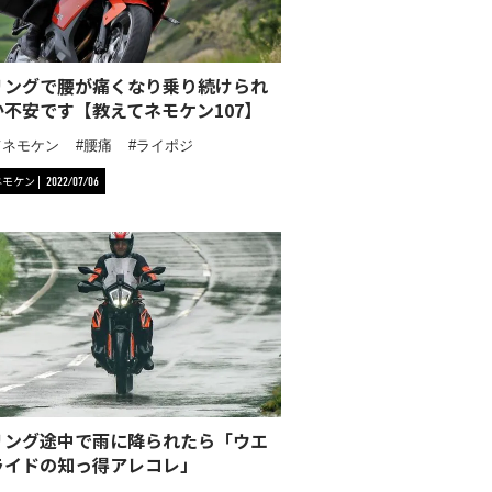
リングで腰が痛くなり乗り続けられ
か不安です【教えてネモケン107】
てネモケン
腰痛
ライポジ
ネモケン
2022/07/06
リング途中で雨に降られたら「ウエ
ライドの知っ得アレコレ」