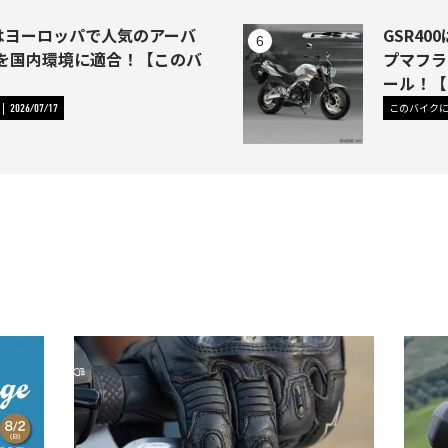
1はヨーロッパで人気のアーバ
GSR4
を国内環境に適合！【このバ
プマフラ
】
ール！【
このバイク
2026/07/17