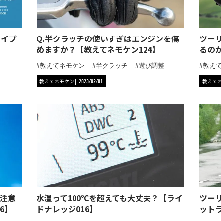
ライブ
Q.半クラッチの使いすぎはエンジンを傷
ツー
めますか？【教えてネモケン124】
るの
教えてネモケン
半クラッチ
遊び調整
教え
教えてネモケン
教えて
2023/02/01
注意
水温って100℃を超えても大丈夫？【ライ
ツー
6】
ドナレッジ016】
ット