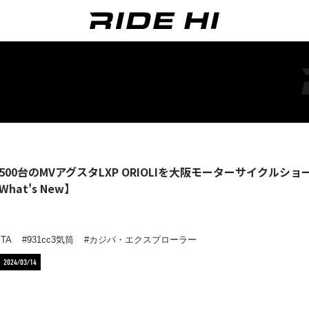
500台のMVアグスタLXP ORIOLIを大阪モーターサイクル
hat's New】
STA
931cc3気筒
カジパ・エクスプローラー
2024/03/14