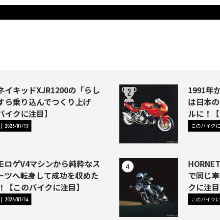
イキッドXJR1200の「らし
1991年か
すら乗り込んでつくり上げ
は日本の
バイクに注目】
ルに！【
このバイク
2026/07/13
モロゲV4マシンから純粋なス
HORNE
ーツへ転身して成功を収めた
で同じ車
46)！【このバイクに注目】
クに注目
このバイク
2026/07/14