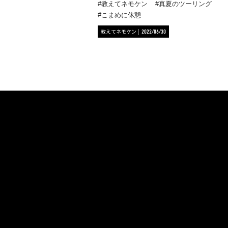
教えてネモケン
真夏のツーリング
こまめに休憩
教えてネモケン
2022/06/30