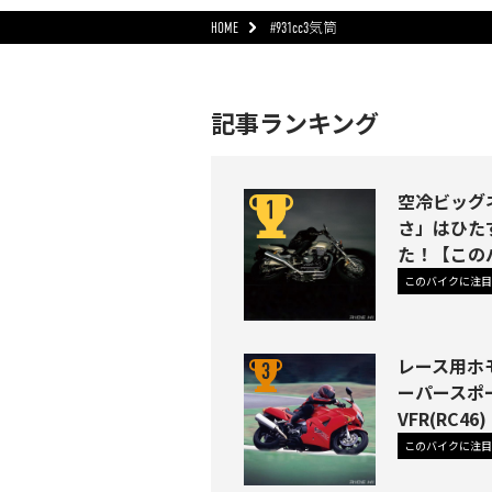
HOME
#931cc3気筒
記事ランキング
空冷ビッグネ
さ」はひた
た！【この
このバイクに注目
レース用ホ
ーパースポ
VFR(RC
このバイクに注目