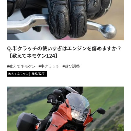
Q.半クラッチの使いすぎはエンジンを傷めますか？
【教えてネモケン124】
教えてネモケン
半クラッチ
遊び調整
教えてネモケン
2023/02/01