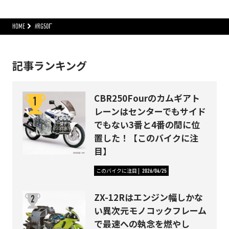
HOME
#RG50Γ
記事ランキング
CBR250Fourのカムギアト
レーンはセンターでもサイド
でもない3番と4番の間に位
置した！【このバイクに注
目】
このバイクに注目
2026/04/25
ZX-12Rはエンジン幅しかな
い異次元モノコックフレーム
で最速への執念を燃やし