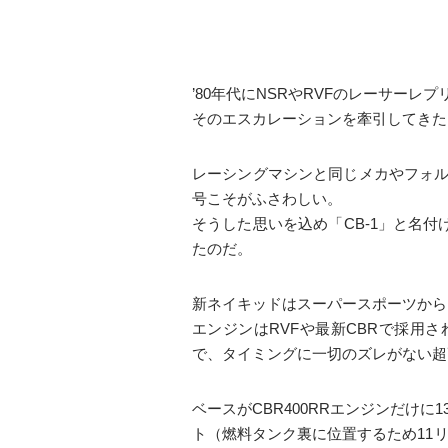
’80年代にNSRやRVFのレーサー
そのエスカレーションを牽引してきた
レーシングマシンと同じメカやフォル
号こそがふさわしい。
そうした思いを込め「CB-1」と名
たのだ。
新ネイキッドはスーパースポーツから
エンジンはRVFや最新CBRで採用
で、タイミングに一切のズレがない超
ベースがCBR400RRエンジンだけ
ト（燃料タンク裏に位置するため11リ