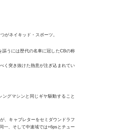
とつがネイキッド・スポーツ。
を謳うには歴代の名車に冠したCBの称
るべく突き抜けた熱意が注ぎ込まれてい
ーシングマシンと同じギヤ駆動すること
いるが、キャブレターをセミダウンドラフ
同一、そして中速域では+6psとチュー