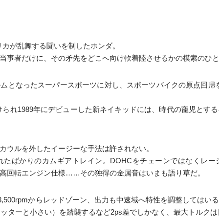
レプリカが乱舞する闘いを制したホンダ。
当事者だけに、その矛先をどこへ向け軟着陸させるかの模索のひ
ムとなったスーパースポーツに対し、スポーツバイクの原点回帰
付けられ1989年にデビューした新ネイキッドには、時代の寵児とす
カウルを外したイージーな手法は許されない。
されたばかりのカムギアトレイン。DOHCをチェーンではなくレ
高回転エンジン仕様……その独得の金属音はいまも語り草だ。
に13,500rpmからレッドゾーン、出力も中速域へ特性を調整しては
ッターと小さい）を踏襲するなど2ps差でしかなく、最大トルクは