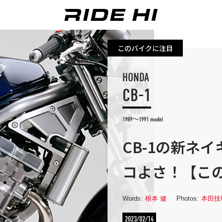
このバイクに注目
HONDA
CB-1
1989～1991 model
CB-1の新ネ
コよさ！【こ
Words:
根本 健
Photos:
本田技
2023/02/14