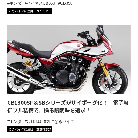
ホンダ
ハイネスCB350
GB350
このバイクに注目
2021/01/13
CB1300SF＆SBシリーズがサイボーグ化！ 電子制
御フル装備で、操る醍醐味を追求！
ホンダ
CB1300
気になるバイク
このバイクに注目
2020/12/24