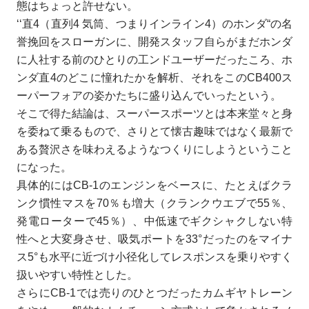
態はちょっと許せない。
‘‘直4（直列4 気筒、つまりインライン4）のホンダ“の名
誉挽回をスローガンに、開発スタッフ自らがまだホンダ
に人社する前のひとりの工ンドユーザーだったころ、ホ
ンダ直4のどこに憧れたかを解析、それをこのCB400ス
ーパーフォアの姿かたちに盛り込んでいったという。
そこで得た結論は、スーパースポーツとは本来堂々と身
を委ねて乗るもので、さりとて懐古趣味ではなく最新で
ある贅沢さを味わえるようなつくりにしようということ
になった。
具体的にはCB-1のエンジンをベースに、たとえばクラ
ンク慣性マスを70％も増大（クランクウエブで55％、
発電ローターで45％）、中低速でギクシャクしない特
性へと大変身させ、吸気ポートを33°だったのをマイナ
ス5°も水平に近づけ小径化してレスポンスを乗りやすく
扱いやすい特性とした。
さらにCB-1では売りのひとつだったカムギヤトレーン