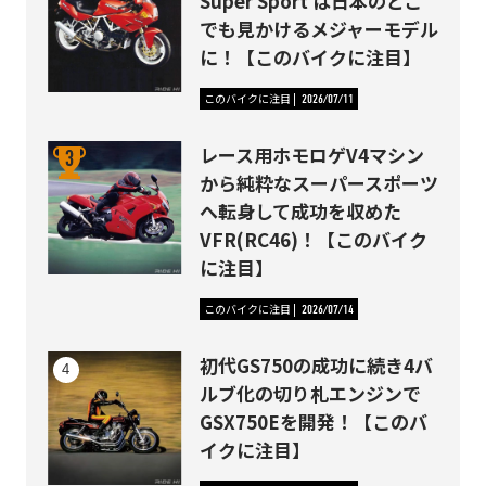
Super Sport は日本のどこ
でも見かけるメジャーモデル
に！【このバイクに注目】
このバイクに注目
2026/07/11
レース用ホモロゲV4マシン
から純粋なスーパースポーツ
へ転身して成功を収めた
VFR(RC46)！【このバイク
に注目】
このバイクに注目
2026/07/14
初代GS750の成功に続き4バ
ルブ化の切り札エンジンで
GSX750Eを開発！【このバ
イクに注目】