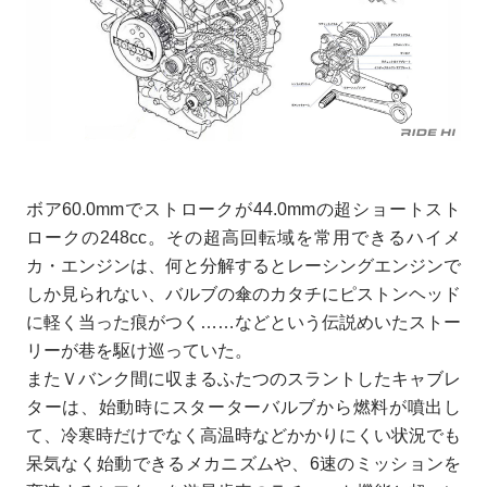
ボア60.0mmでストロークが44.0mmの超ショートスト
ロークの248cc。その超高回転域を常用できるハイメ
カ・エンジンは、何と分解するとレーシングエンジンで
しか見られない、バルブの傘のカタチにピストンヘッド
に軽く当った痕がつく……などという伝説めいたストー
リーが巷を駆け巡っていた。
またＶバンク間に収まるふたつのスラントしたキャブレ
ターは、始動時にスターターバルブから燃料が噴出し
て、冷寒時だけでなく高温時などかかりにくい状況でも
呆気なく始動できるメカニズムや、6速のミッションを