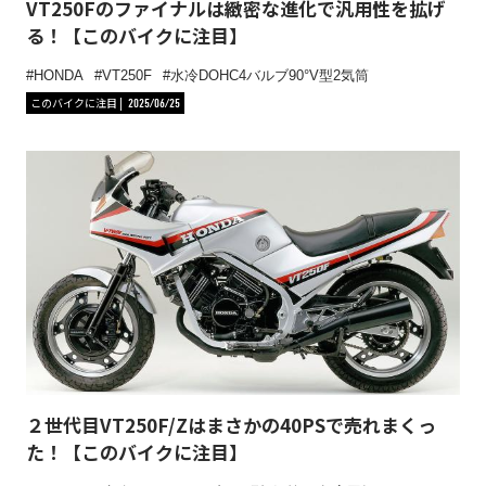
VT250Fのファイナルは緻密な進化で汎用性を拡げ
る！【このバイクに注目】
HONDA
VT250F
水冷DOHC4バルブ90°V型2気筒
このバイクに注目
2025/06/25
２世代目VT250F/Zはまさかの40PSで売れまくっ
た！【このバイクに注目】