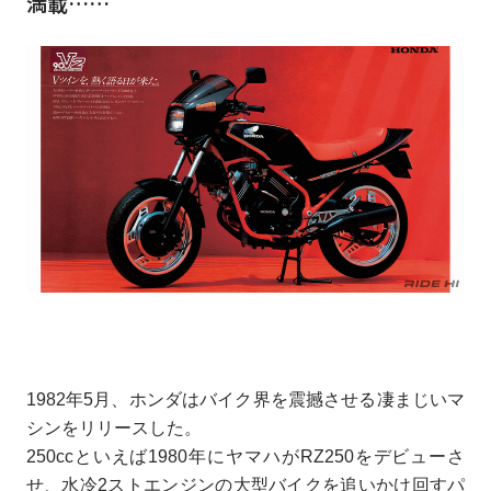
満載……
1982年5月、ホンダはバイク界を震撼させる凄まじいマ
シンをリリースした。
250ccといえば1980年にヤマハがRZ250をデビューさ
せ、水冷2ストエンジンの大型バイクを追いかけ回すパ