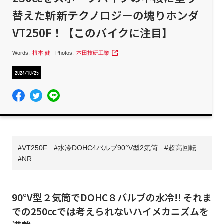
替えた斬新テクノロジーの塊りホンダ
VT250F！【このバイクに注目】
Words:
根本 健
Photos:
本田技研工業
2024/10/25
VT250F
水冷DOHC4バルブ90°V型2気筒
超高回転
NR
90°V型２気筒でDOHC８バルブの水冷!! それま
での250ccでは考えられないハイメカニズムを