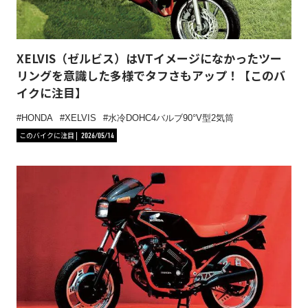
XELVIS（ゼルビス）はVTイメージになかったツー
リングを意識した多様でタフさもアップ！【このバ
イクに注目】
HONDA
XELVIS
水冷DOHC4バルブ90°V型2気筒
このバイクに注目
2026/05/14