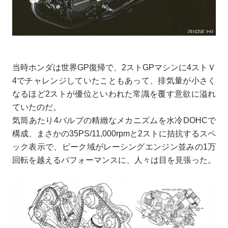
当時ホンダは世界GP復帰で、2ストGPマシンに4ストＶ
4でチャレンジしていたこともあって、排気量が小さく
なるほど2ストが優位といわれた常識を覆す意欲に溢れ
ていたのだ。
気筒あたり4バルブの精緻なメカニズムを水冷DOHCで
構成、まさかの35PS/11,000rpmと2ストに拮抗するスペ
ック表示で、ピーク域がレーシングエンジン並みの1万
回転を越えるパフォーマンスに、人々は目を見張った。