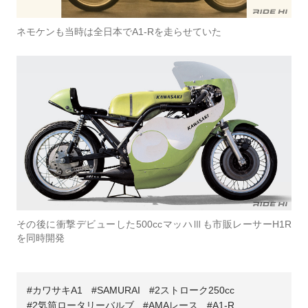
ネモケンも当時は全日本でA1-Rを走らせていた
その後に衝撃デビューした500ccマッハⅢも市販レーサーH1R
を同時開発
カワサキA1
SAMURAI
2ストローク250cc
2気筒ロータリーバルブ
AMAレース
A1-R