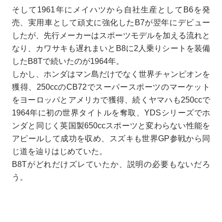
そして1961年にメイハツから自社生産としてB6を発
売、実用車として頑丈に強化したB7が翌年にデビュー
したが、先行メーカーはスポーツモデルを加える流れと
なり、カワサキも遅れまいとB8に2人乗りシートを装備
したB8Tで続いたのが1964年。
しかし、ホンダはマン島だけでなく世界チャンピオンを
獲得、250ccのCB72でスーパースポーツのマーケット
をヨーロッパとアメリカで獲得、続くヤマハも250ccで
1964年に初の世界タイトルを奪取、YDSシリーズでホ
ンダと同じく英国製650ccスポーツと変わらない性能を
アピールして成功を収め、スズキも世界GP参戦から同
じ道を辿りはじめていた。
B8Tがどれだけズレていたか、説明の必要もないだろ
う。