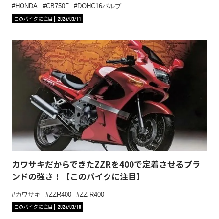
HONDA
CB750F
DOHC16バルブ
このバイクに注目
2026/03/11
カワサキだからできたZZRを400で定着させるブラ
ンドの強さ！【このバイクに注目】
カワサキ
ZZR400
ZZ-R400
このバイクに注目
2026/03/10