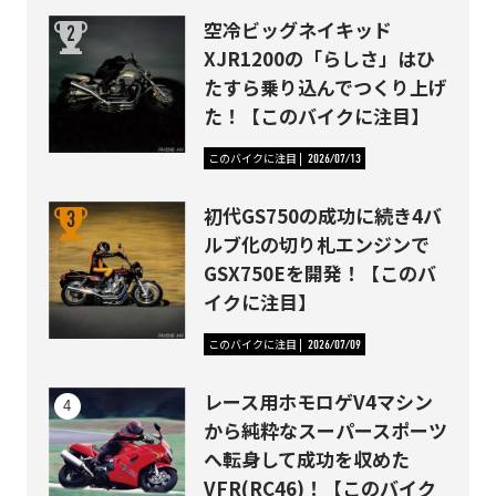
空冷ビッグネイキッド
XJR1200の「らしさ」はひ
たすら乗り込んでつくり上げ
た！【このバイクに注目】
このバイクに注目
2026/07/13
初代GS750の成功に続き4バ
ルブ化の切り札エンジンで
GSX750Eを開発！【このバ
イクに注目】
このバイクに注目
2026/07/09
レース用ホモロゲV4マシン
から純粋なスーパースポーツ
へ転身して成功を収めた
VFR(RC46)！【このバイク