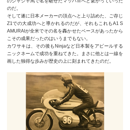
のジャジャ馬で名を馳せたマッハⅢへと繋がっていった
のだ。
そして遂に日本メーカーの頂点へと上り詰めた、ご存じ
Z1での大成功へと導かれるのだが、それもこれもA1 S
AMURAIが全米でその名を轟かせたベースがあったから
こその成果だったのはいうまでもない。
カワサキは、その後もNinjaなど日本製をアピールする
ニックネームで成功を重ねてきた。まさに他とは一線を
画した独得な歩みが歴史の上に刻まれてきたのだ。