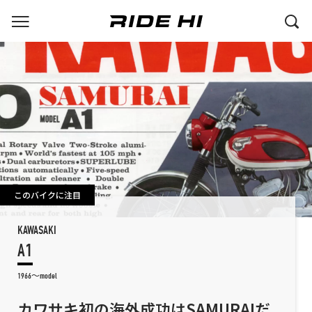
このバイクに注目
KAWASAKI
A1
1966～model
カワサキ初の海外成功はSAMURAIだ