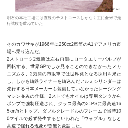
明石の本社工場には直線のテストコースしかなく主に全米で走
行試験を重ねていた
そのカワサキが1966年に250cc2気筒のA1でアメリカ市
場へ乗り込んだ。
2ストローク2気筒は左右両側にロータエリーバルブが
回転する、世界GPでしか見ることのできなかったメカ
ニズムを、2気筒の市販車では世界発となる採用を果た
し、しかも鋳鉄ライナーを鋳込んだアルミシリンダーは
先行する日本メーカーも装備していなかったレーシング
マシン並みの仕様、2ストでもオイルは専用タンクから
ポンプで強制圧送され、クラス最高の31PSに最高速16
5km/hとトップ、ダブルクレードルのフレームで当時10
0マイルで必ず発生するといわれた「ウォブル」なしと
高速で揺れる現象が皆無と豪語した。