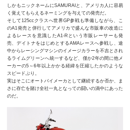
しかもニックネームにSAMURAIと、アメリカ人に容易
く覚えてもらえるネーミングを与えての発売だ。
そして125ccクラスへ世界GP参戦も準備しながら、こ
のA1発売と併行してアメリカで盛んな市販車の改造に
よるレースを意識したA1-Rという市販レーサーも発
売、デイトナをはじめとするAMAレースへ参戦し、途
中からレーシングマシンのイメージカラーを不吉とされ
るライムグリーンへ統一するなど、僅か2年の間に他メ
ーカーの5～6年以上かかる経緯を圧縮したかのような
スピードぶり。
実はそこにオートバイメーカとして継続するか否か、ま
さに存亡を賭け全社一丸となっての闘いの渦中にあった
のだ。