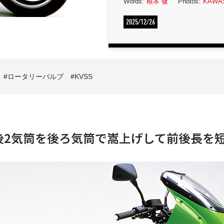
Words:
根本 健
Photos:
KAWA
2025/12/26
ロータリーバルブ
KVSS
後2気筒を後ろ気筒で嵩上げして前後長を