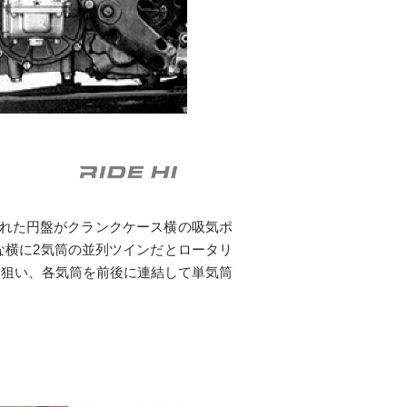
を入れた円盤がクランクケース横の吸気ポ
な横に2気筒の並列ツインだとロータリ
を狙い、各気筒を前後に連結して単気筒