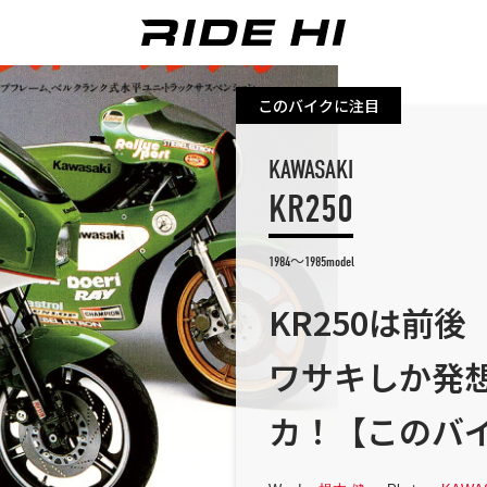
このバイクに注目
KAWASAKI
KR250
1984～1985model
KR250は前
ワサキしか発
カ！【このバ